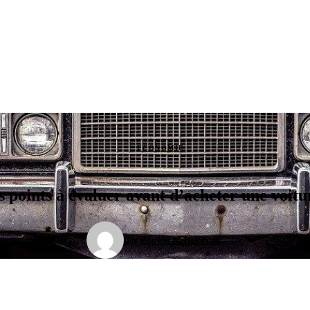
ECONOMIE
s points à évaluer avant d’acheter une voitu
par
Sophie Kermorvan