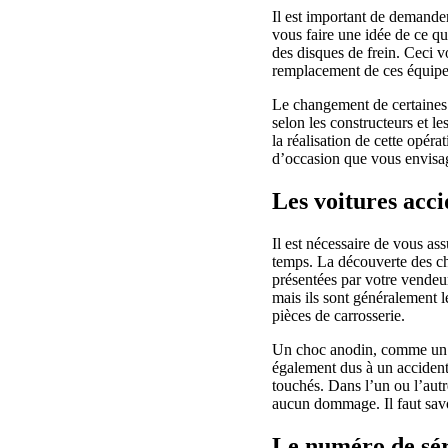
Il est important de demande
vous faire une idée de ce qu
des disques de frein. Ceci v
remplacement de ces équip
Le changement de certaines 
selon les constructeurs et le
la réalisation de cette opéra
d’occasion que vous envisag
Les voitures acci
Il est nécessaire de vous as
temps. La découverte des ch
présentées par votre vendeur
mais ils sont généralement l
pièces de carrosserie.
Un choc anodin, comme un lé
également dus à un accident
touchés. Dans l’un ou l’autre
aucun dommage. Il faut savoir
Le numéro de séri