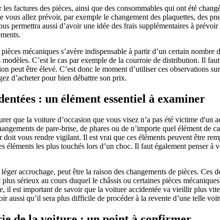
r les factures des pièces, ainsi que des consommables qui ont été chang
e vous allez prévoir, par exemple le changement des plaquettes, des pneu
ous permettra aussi d’avoir une idée des frais supplémentaires à prévoir 
ements.
pièces mécaniques s’avère indispensable à partir d’un certain nombre 
s modèles. C’est le cas par exemple de la courroie de distribution. Il fau
tion peut être élevé. C’est donc le moment d’utiliser ces observations sur 
ez d’acheter pour bien débattre son prix.
dentées : un élément essentiel à examiner
surer que la voiture d’occasion que vous visez n’a pas été victime d'un ac
angements de pare-brise, de phares ou de n’importe quel élément de car
 doit vous rendre vigilant. Il est vrai que ces éléments peuvent être rem
es éléments les plus touchés lors d’un choc. Il faut également penser à v
ger accrochage, peut être la raison des changements de pièces. Ces de
 plus sérieux au cours duquel le châssis ou certaines pièces mécanique
, il est important de savoir que la voiture accidentée va vieillir plus vit
 aussi qu’il sera plus difficile de procéder à la revente d’une telle voit
e de la voiture : un point à confirmer