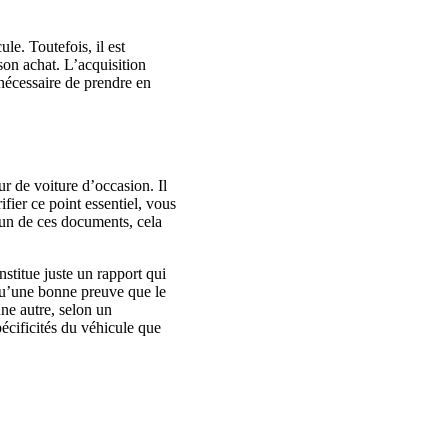
le. Toutefois, il est
son achat. L’acquisition
nécessaire de prendre en
ur de voiture d’occasion. Il
ifier ce point essentiel, vous
cun de ces documents, cela
nstitue juste un rapport qui
c qu’une bonne preuve que le
une autre, selon un
cificités du véhicule que