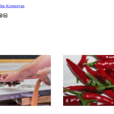
hie Kermorvan
on son
hémo