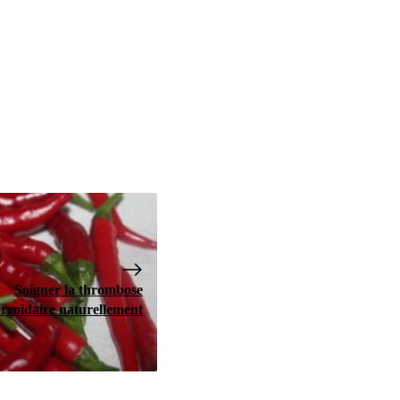
Soigner la thrombose
rroïdaire naturellement