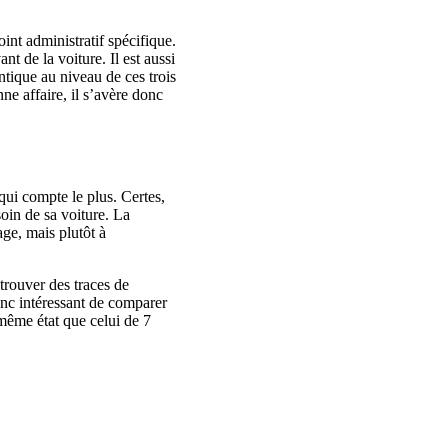
int administratif spécifique.
ant de la voiture. Il est aussi
ntique au niveau de ces trois
nne affaire, il s’avère donc
qui compte le plus. Certes,
soin de sa voiture. La
age, mais plutôt à
etrouver des traces de
donc intéressant de comparer
 même état que celui de 7