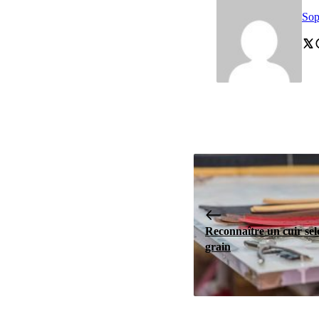
Sop
Reconnaître un cuir sel
grain