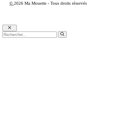
©
2026 Ma Mouette - Tous droits réservés
Fermer
Rechercher :