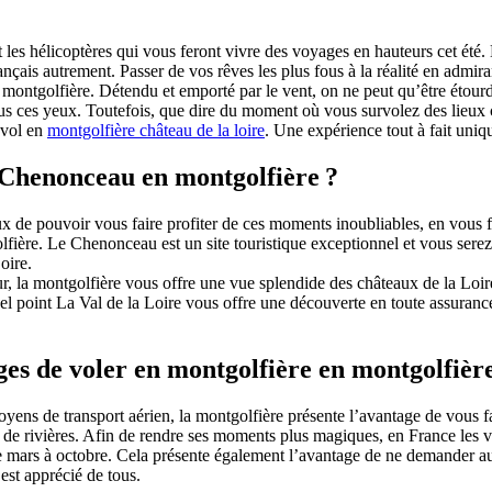
et les hélicoptères qui vous feront vivre des voyages en hauteurs cet été
nçais autrement. Passer de vos rêves les plus fous à la réalité en admiran
montgolfière. Détendu et emporté par le vent, on ne peut qu’être étourd
us ces yeux. Toutefois, que dire du moment où vous survolez des lieux
e vol en
montgolfière château de la loire
. Une expérience tout à fait uniq
 Chenonceau en montgolfière ?
x de pouvoir vous faire profiter de ces moments inoubliables, en vous fa
lfière. Le Chenonceau est un site touristique exceptionnel et vous serez 
oire.
r, la montgolfière vous offre une vue splendide des châteaux de la Loire
el point La Val de la Loire vous offre une découverte en toute assuranc
es de voler en montgolfière en montgolfièr
ens de transport aérien, la montgolfière présente l’avantage de vous fa
ts de rivières. Afin de rendre ses moments plus magiques, en France les 
de mars à octobre. Cela présente également l’avantage de ne demander a
 est apprécié de tous.