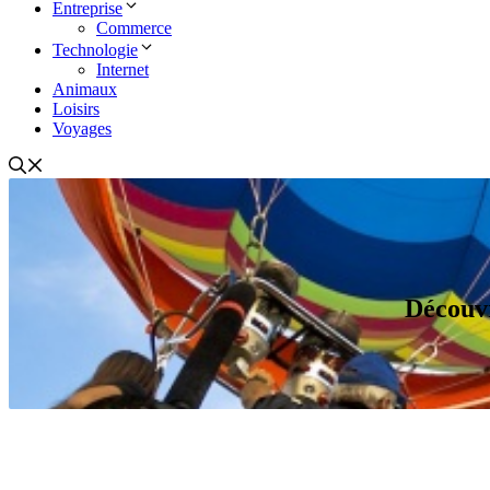
Entreprise
Commerce
Technologie
Internet
Animaux
Loisirs
Voyages
Découvr