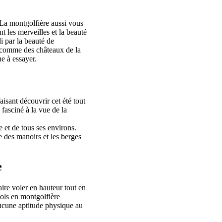
. La montgolfière aussi vous
t les merveilles et la beauté
i par la beauté de
 comme des châteaux de la
ue à essayer.
isant découvrir cet été tout
fasciné à la vue de la
 et de tous ses environs.
e des manoirs et les berges
e
ire voler en hauteur tout en
vols en montgolfière
ucune aptitude physique au