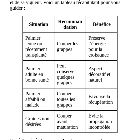
et de sa vigueur. Voici un tableau récapitulatif pour vous
guider :
Recomman
Situation
Bénéfice
dation
Palmier
Préserve
jeune ou
Couper les
l’énergie
récemment
grappes
pour la
transplanté
croissance
Peut
Palmier
Aspect
conserver
adulte en
décoratif et
quelques
bonne santé
naturel
grappes
Palmier
Couper
Favorise la
affaibli ou
toutes les
récupération
malade
grappes
Couper
Évite la
Graines non
avant
propagation
désirées
maturation
incontrôlée