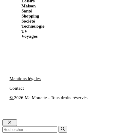
Loisirs
Maison
Santé
Shopping
Société
Technologie
TV
Voyages
Mentions légales
Contact
©
2026 Ma Mouette - Tous droits réservés
Fermer
Rechercher :