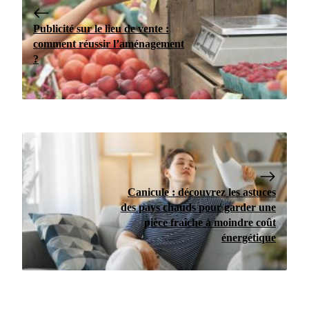
Publicité sur le lieu de vente :
comment réussir l’aménagement
?
Canicule : découvrez les astuces
des pays chauds pour garder une
pièce fraîche à moindre coût
énergétique