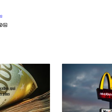
éo
celles qui
McDonal
es plus
de l