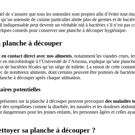
tiel de s’assurer que tous les ustensiles sont propres afin d’éviter tout r
u’un ustensile de cuisine particulier abrite plus de germes et de bactéries
l indispensable peut devenir un véritable nid à bactéries s’il n’est pas
elques conseils pour conserver une planche à découper hygiénique.
a planche à découper
 en contact direct avec nos aliments
, notamment les viandes crues, les
e en microbiologie à l’Université de l’Arizona, explique qu’une planch
s de bactéries fécales qu’un siège de toilette. La raison de cette contam
c de nombreux aliments, dont certains peuvent être porteurs de bactérie
planche à découper après chaque utilisation.
aires potentielles
es présentes sur la planche à découper peuvent provoquer
des maladies te
ar des symptômes comme la diarrhée, les nausées et les douleurs abdomi
nt dangereuses pour les jeunes enfants, les personnes âgées et celles ay
toyer sa planche à découper ?