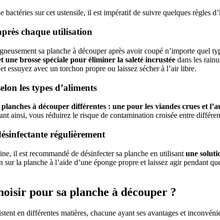
de bactéries sur cet ustensile, il est impératif de suivre quelques règles d’
près chaque utilisation
oigneusement sa planche à découper après avoir coupé n’importe quel typ
 une brosse spéciale pour éliminer la saleté incrustée
dans les rainu
t essuyez avec un torchon propre ou laissez sécher à l’air libre.
elon les types d’aliments
planches à découper différentes : une pour les viandes crues et l’a
nt ainsi, vous réduirez le risque de contamination croisée entre différen
désinfectante régulièrement
ne, il est recommandé de désinfecter sa planche en utilisant
une soluti
on sur la planche à l’aide d’une éponge propre et laissez agir pendant q
hoisir pour sa planche à découper ?
stent en différentes matières, chacune ayant ses avantages et inconvéni