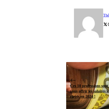
Th
Ces 10 professions sont 
vous offrir les salaires l
élevés en 2024 !