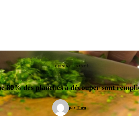
CUISINE
SANTÉ
e 80% des planches à découper sont remplie
par
Théo