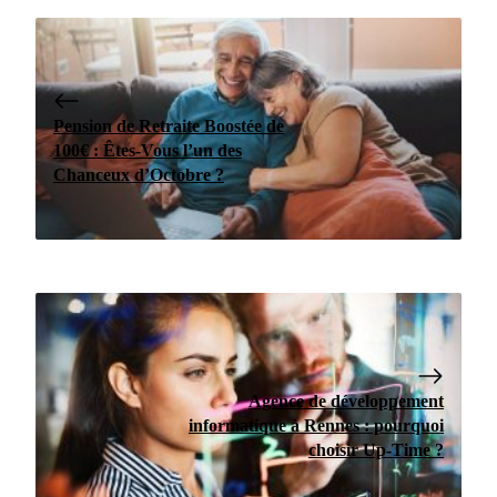
Pension de Retraite Boostée de
100€ : Êtes-Vous l’un des
Chanceux d’Octobre ?
Agence de développement
informatique à Rennes : pourquoi
choisir Up-Time ?