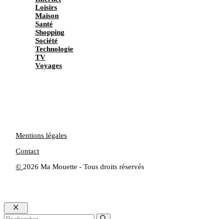
Loisirs
Maison
Santé
Shopping
Société
Technologie
TV
Voyages
Mentions légales
Contact
©
2026 Ma Mouette - Tous droits réservés
Fermer
Rechercher :