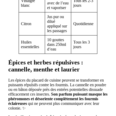
Vinaigre
Tous les 2-3
avec de l’eau
blanc
jours
et vaporiser
Jus pur ou
dilué
Citron
Quotidienne
appliqué sur
les passages
10 gouttes
Huiles
Tous les 3
dans 250ml
essentielles
jours
d’eau
Épices et herbes répulsives :
cannelle, menthe et laurier
Les épices du placard de cuisine peuvent se transformer en
puissants répulsifs contre les fourmis. La cannelle en poudre
ou en bâton déposée près des entrées potentielles dissuade
efficacement ces insectes.
Son parfum puissant masque les
phéromones et désoriente complètement les fourmis
éclaireuses
qui ne peuvent plus communiquer avec leur
colonie. ✨