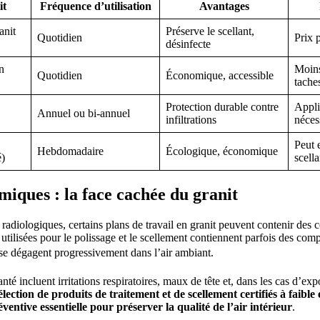
it
Fréquence d’utilisation
Avantages
anit
Préserve le scellant,
Quotidien
Prix 
désinfecte
n
Moins
Quotidien
Économique, accessible
tache
Protection durable contre
Appli
Annuel ou bi-annuel
infiltrations
néces
Peut 
Hebdomadaire
Écologique, économique
é)
scell
miques : la face cachée du granit
radiologiques, certains plans de travail en granit peuvent contenir de
utilisées pour le polissage et le scellement contiennent parfois des com
e dégagent progressivement dans l’air ambiant.
nté incluent irritations respiratoires, maux de tête et, dans les cas d’ex
élection de produits de traitement et de scellement certifiés à faib
entive essentielle pour préserver la qualité de l’air intérieur
.