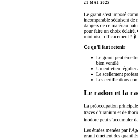
21 MAI 2025
Le granit s’est imposé comme
incomparable séduisent de no
dangers de ce matériau natur
pour faire un choix éclairé.
minimiser efficacement ? 🧪
Ce qu’il faut retenir
Le granit peut émettr
bien ventilé
Un entretien régulier 
Le scellement professi
Les certifications co
Le radon et la rad
La préoccupation principale 
traces d’uranium et de thor
inodore peut s’accumuler da
Les études menées par l’
Age
granit émettent des quantité