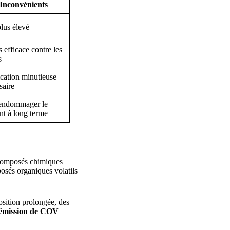
Inconvénients
plus élevé
 efficace contre les
s
cation minutieuse
saire
endommager le
ant à long terme
s composés chimiques
posés organiques volatils
position prolongée, des
le émission de COV