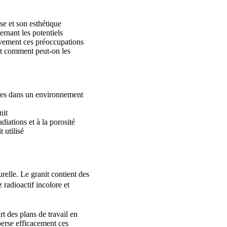
se et son esthétique
rnant les potentiels
tivement ces préoccupations
 et comment peut-on les
bles dans un environnement
nit
diations et à la porosité
 utilisé
relle. Le granit contient des
radioactif incolore et
t des plans de travail en
perse efficacement ces