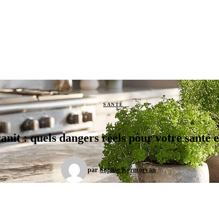
SANTÉ
ranit : quels dangers réels pour votre santé 
par
Sophie Kermorvan