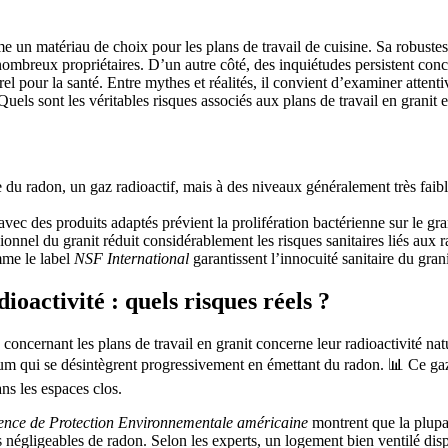
 un matériau de choix pour les plans de travail de cuisine. Sa robustes
mbreux propriétaires. D’un autre côté, des inquiétudes persistent conce
el pour la santé. Entre mythes et réalités, il convient d’examiner atten
 Quels sont les véritables risques associés aux plans de travail en granit
e du radon, un gaz radioactif, mais à des niveaux généralement très fai
avec des produits adaptés prévient la prolifération bactérienne sur le gra
onnel du granit réduit considérablement les risques sanitaires liés aux ra
mme le label
NSF International
garantissent l’innocuité sanitaire du granit
ioactivité : quels risques réels ?
concernant les plans de travail en granit concerne leur radioactivité natu
ium qui se désintègrent progressivement en émettant du radon. 📊 Ce gaz 
ns les espaces clos.
nce de Protection Environnementale américaine
montrent que la plupar
s négligeables de radon. Selon les experts, un logement bien ventilé dis