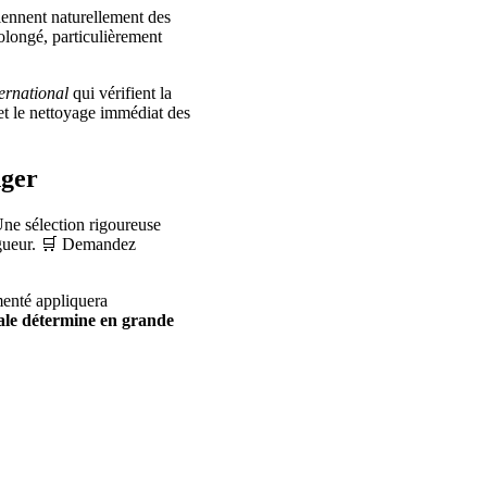
tiennent naturellement des
olongé, particulièrement
ernational
qui vérifient la
et le nettoyage immédiat des
nger
Une sélection rigoureuse
vigueur. 🛒 Demandez
menté appliquera
ale détermine en grande